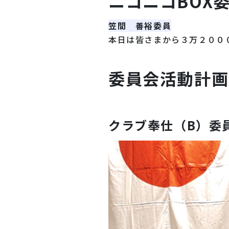
ニコニコBOX
笠間 善裕委員
本日は皆さまから３万２００
委員会活動計画
クラブ奉仕（B）委