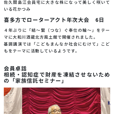
佐久間島江会員宅に大きな株になって美しく咲いて
いる花かつみ
喜多方でローターアクト年次大会 6日
４年ぶりに「結～繋（つな）ぐ奉仕の輪～」をテー
マに大和川酒蔵北方風土館で開催されました。
基調講演では「こどもまんなか社会にむけて」こど
もをテーマに活動しているようです。
会員卓話
相続・認知症で財産を凍結させないため
の「家族信託セミナー」