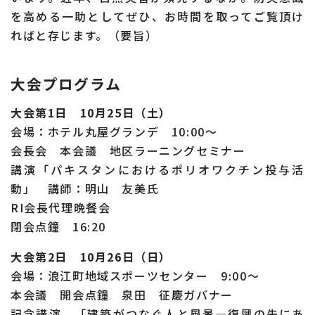
を高める一助としてぜひ、お時間を取ってご覧頂け
ればと存じます。（要旨）
大会プログラム
大会第1日 10月25日（土）
会場：ホテル丸屋グランデ 10:00～
会長会 本会議 地区ラーニングセミナー
講演「パキスタンにおけるポリオワクチン投与活
動」 講師：明山 友美氏
RI会長代理晩餐会
閉会点鐘 16:20
大会第2日 10月26日（日）
会場：浪江町地域スポーツセンター 9:00～
本会議 開会点鐘 泉田 征慶ガバナー
記念講演 「建築がつなぐ人と風景―復興の先にあ