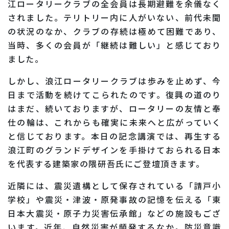
江ロータリークラブの全会員は長期避難を余儀なく
されました。テリトリー内に人がいない、前代未聞
の状況のなか、クラブの存続は極めて困難であり、
当時、多くの会員が「継続は難しい」と感じており
ました。
しかし、浪江ロータリークラブは歩みを止めず、今
日まで活動を続けてこられたのです。復興の道のり
はまだ、続いておりますが、ロータリーの友情と奉
仕の輪は、これからも確実に未来へと広がっていく
と信じております。本日の記念講演では、再生する
浪江町のグランドデザインを手掛けておられる日本
を代表する建築家の隈研吾氏にご登壇頂きます。
近隣には、震災遺構として保存されている「請戸小
学校」や震災・津波・原発事故の記憶を伝える「東
日本大震災・原子力災害伝承館」などの施設もござ
います。近年、自然災害が頻発するなか。防災意識