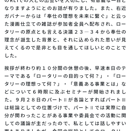
のRLIでの人との出会いを大切にし、有意義な一日と
なりますようにとのお話が有りました。また、右近
ガバナーからは「奉仕の理想を未来に繋ぐ」と云っ
た漫画仕立ての雑誌が参加者全員へ配布され、ロー
タリーの原点とも言える決議２３―３４から奉仕の
理念が誕生した背景と、それに込められた思いが見
えてくるので是非とも目を通してほしいとのことで
した。
挨拶が終わり約１０分間の休憩の後、早速本日のテ
ーマである「ロータリーの目的って何？」・「ロー
タリーの理想って何？」・「意義ある事業とは」な
どについて６時限に及ぶセミナーが開始されまし
た。９月２８日のパートⅡが各論とすればパートⅢ
は総論としての位置づけで、パートⅡでは実際に自
分が関わったことがある事業や委員会での活動に関
しての議論が主だったので、私としては話しやすい