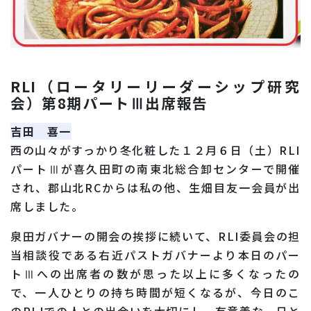
RLI（ロータリーリーダーシップ研究
会）第8期パートⅢ出席報告
吉田 喜一
西の山々がすっかり冬化粧した１２月６日（土）RLI
パートⅢが喜久田町の南東北総合卸センターで開催
され、郡山北RCからは私の他、生畑目友一会員が出
席しました。
泉田ガバナーの開会の挨拶に続いて、RLI委員会の担
当相談役である右近パストガバナーより本日のパー
トⅢへの出席者の数が思った以上に多くなったの
で、一人ひとりの持ち時間が短くなるが、今日のこ