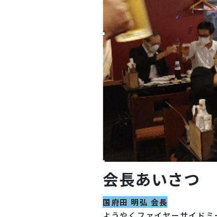
会長あいさつ
国府田 明弘 会長
ようやくファイヤーサイドミ